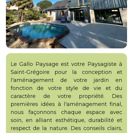
Le Gallo Paysage est votre Paysagiste à
Saint-Grégoire pour la conception et
l'aménagement de votre jardin en
fonction de votre style de vie et du
caractère de votre propriété. Des
premières idées à l'aménagement final,
nous façonnons chaque espace avec
soin, en alliant esthétique, durabilité et
respect de la nature. Des conseils clairs,