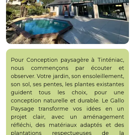
Pour Conception paysagère à Tinténiac,
nous commençons par écouter et
observer. Votre jardin, son ensoleillement,
son sol, ses pentes, les plantes existantes
guident tous les choix, pour une
conception naturelle et durable. Le Gallo
Paysage transforme vos idées en un
projet clair, avec un aménagement
réfléchi, des matériaux adaptés et des
plantations respectueuses de la